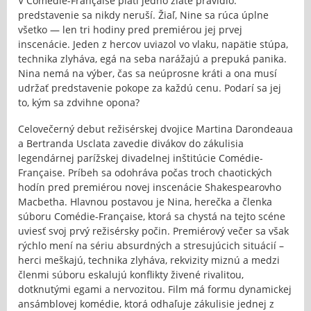
V Comédie-Française platí jedno zlaté pravidlo:
predstavenie sa nikdy neruší. Žiaľ, Nine sa rúca úplne
všetko — len tri hodiny pred premiérou jej prvej
inscenácie. Jeden z hercov uviazol vo vlaku, napätie stúpa,
technika zlyháva, egá na seba narážajú a prepuká panika.
Nina nemá na výber, čas sa neúprosne kráti a ona musí
udržať predstavenie pokope za každú cenu. Podarí sa jej
to, kým sa zdvihne opona?
Celovečerný debut režisérskej dvojice Martina Darondeaua
a Bertranda Usclata zavedie divákov do zákulisia
legendárnej parížskej divadelnej inštitúcie Comédie-
Française. Príbeh sa odohráva počas troch chaotických
hodín pred premiérou novej inscenácie Shakespearovho
Macbetha. Hlavnou postavou je Nina, herečka a členka
súboru Comédie-Française, ktorá sa chystá na tejto scéne
uviesť svoj prvý režisérsky počin. Premiérový večer sa však
rýchlo mení na sériu absurdných a stresujúcich situácií –
herci meškajú, technika zlyháva, rekvizity miznú a medzi
členmi súboru eskalujú konflikty živené rivalitou,
dotknutými egami a nervozitou. Film má formu dynamickej
ansámblovej komédie, ktorá odhaľuje zákulisie jednej z