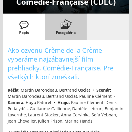
Comédie-Française (CDLC)
Popis
Fotogaléria
Ako ozvenu Crème de la Crème
vyberáme najzábavnejší film
prehliadky, Comédie-Française. Pre
všetkých ktorí zmeškali.
Réžia:
Martin Darondeau, Bertrand Usclat •
Scenár:
Martin Darondeau, Bertrand Usclat, Pauline Clément •
Kamera:
Hugo Paturel •
Hrajú:
Pauline Clément, Denis
Podalydès, Guillaume Gallienne, Danièle Lebrun, Benjamin
Lavernhe, Laurent Stocker, Anna Cervinka, Sefa Yeboah,
Jean Chevalier, Julien Frison, Marina Hands