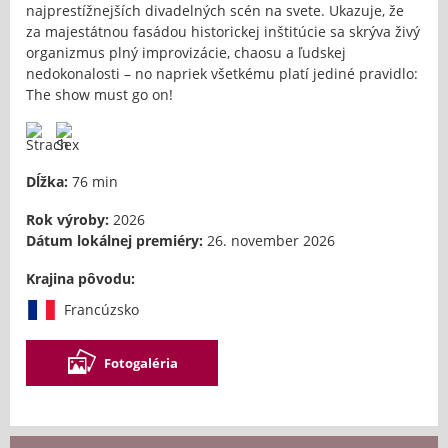
najprestížnejších divadelných scén na svete. Ukazuje, že
za majestátnou fasádou historickej inštitúcie sa skrýva živý
organizmus plný improvizácie, chaosu a ľudskej
nedokonalosti – no napriek všetkému platí jediné pravidlo:
The show must go on!
Dĺžka:
76 min
Rok výroby:
2026
Dátum lokálnej premiéry:
26. november 2026
Krajina pôvodu:
Francúzsko
Fotogaléria