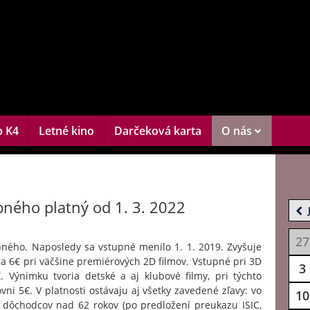
b K4
Letné kino
Darčeková karta
O nás
pného platný od 1. 3. 2022
27
pného. Naposledy sa vstupné menilo 1. 1. 2019. Zvyšuje
a 6€ pri väčšine premiérových 2D filmov. Vstupné pri 3D
3
 Výnimku tvoria detské a aj klubové filmy, pri týchto
ni 5€. V platnosti ostávaju aj všetky zavedené zľavy: vo
10
a dôchodcov nad 62 rokov (po predložení preukazu ISIC,