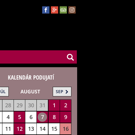
KALENDÁR PODUJATÍ
AUGUST
JÚL
SEP
28
29
30
31
1
2
4
5
6
7
8
9
11
12
13
14
15
16