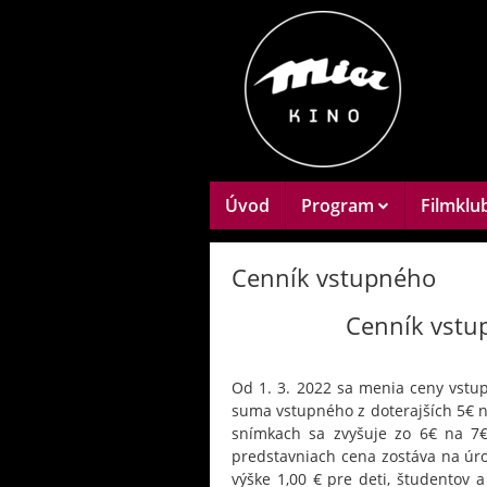
Úvod
Program
Filmklu
Cenník vstupného
Cenník vstu
Od 1. 3. 2022 sa menia ceny vstu
suma vstupného z doterajších 5€ n
snímkach sa zvyšuje zo 6€ na 7€.
predstavniach cena zostáva na úrov
výške 1,00 € pre deti, študentov 