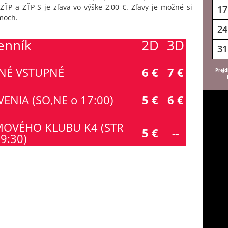
ZŤP a ZŤP-S je zľava vo výške 2,00 €. Zľavy je možné si
17
lmoch.
24
enník
2D
3D
31
NÉ VSTUPNÉ
6 €
7 €
Prejd
ENIA (SO,NE o 17:00)
5 €
6 €
MOVÉHO KLUBU K4 (STR
5 €
--
9:30)