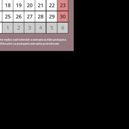
18
19
20
21
22
23
25
26
27
28
29
30
1
2
3
4
5
6
ite myšou nad kalendár a zobrazia sa Vám podujatia.
Kliknutím na podujatie zobrazíte podrobnosti.