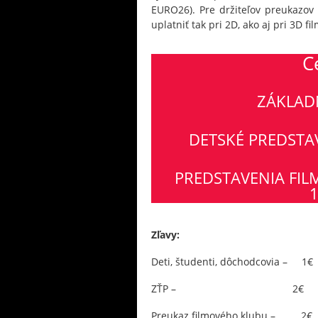
EURO26). Pre držiteľov preukazov 
uplatniť tak pri 2D, ako aj pri 3D fi
C
ZÁKLAD
DETSKÉ PREDSTAV
PREDSTAVENIA FIL
1
Zľavy:
Deti, študenti, dôchodcovia – 1€
ZŤP – 2€
Preukaz filmového klubu – 2€