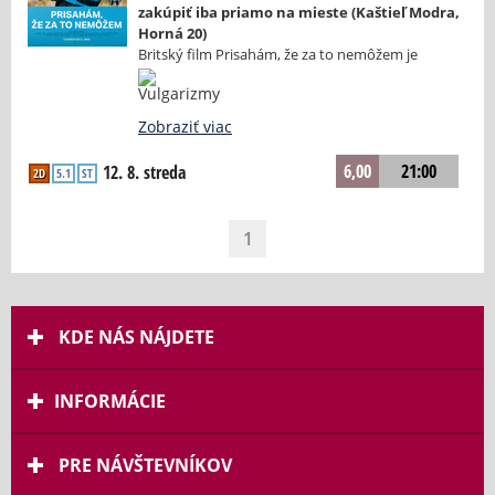
zakúpiť iba priamo na mieste (Kaštieľ Modra,
Horná 20)
Britský film Prisahám, že za to nemôžem je
natočený podľa skutočného príbehu Johna
Davidsona. Rozpráva intímny a silný príbeh o jeho
spočiatku bezstarostnom dospievaní, ktoré
Zobraziť viac
skončilo krutým odcudzením, keď ho
nepochopený okolný svet odmieta a on tápavo
6,00
21:00
12. 8. streda
2D
5.1
ST
hľadá svoj vlastný život. Johnovo stretnutie s
Dottie (Maxine Peake), energickou matkou
bývalého spolužiaka, mu otvorí novú cestu do
1
sveta, v ktorom nachádza podporu, porozumenie
a odvahu čeliť vlastnému životu a osudu. Vďaka
tomuto vzťahu sa jeho hanba a izolácia menia na
silu, nachádza aj radosť a schopnosť často vtipne
využiť svoje postihnutie na osvetu a pochopenie.
KDE NÁS NÁJDETE
Možno si to všimne aj britská kráľovná. Režisér
Kirk Jones, ktorý film aj napísal a produkoval, sa
zameriava na skutočné životné skúsenosti a
INFORMÁCIE
morálne dilemy, ktoré sprevádzajú ľudí s
Tourettovým syndrómom a ich blízkych. Film
zdôrazňuje potrebu porozumenia a trpezlivosti,
PRE NÁVŠTEVNÍKOV
ukazuje, ako malé gesto akceptácie môže