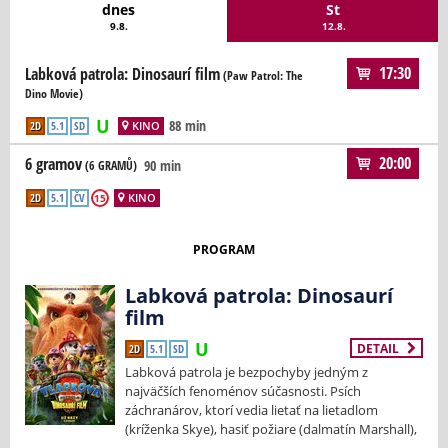
dnes
St
9.8.
12.8.
17:30
Labková patrola: Dinosaurí film
(Paw Patrol: The
Dino Movie)
88 min
2D
5.1
SD
KINO
20:00
6 gramov
90 min
(6 GRAMŮ)
2D
5.1
ČV
KINO
15
PROGRAM
Labková patrola: Dinosaurí
film
DETAIL
2D
5.1
SD
Labková patrola je bezpochyby jedným z
najväčších fenoménov súčasnosti. Psích
záchranárov, ktorí vedia lietať na lietadlom
(kríženka Skye), hasiť požiare (dalmatín Marshall),