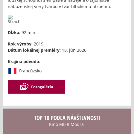
ľudskej schopnosti empatie a nádeje a o tajomstve
náboženskej viery tvárou v tvár hlbokému utrpeniu.
Dĺžka:
92 min
Rok výroby:
2019
Dátum lokálnej premiéry:
18. jún 2026
Krajina pôvodu:
Francúzsko
Fotogaléria
TOP 10 PODĽA NÁVŠTEVNOSTI
Kino MIER Modra