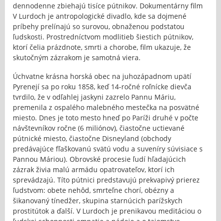
dennodenne zbiehajú tisíce pútnikov. Dokumentárny film
V Lurdoch je antropologické divadlo, kde sa dojmené
príbehy prelínajú so surovou, obnaženou podstatou
ľudskosti. Prostredníctvom modlitieb šiestich pútnikov,
ktorí čelia prázdnote, smrti a chorobe, film ukazuje, že
skutočným zázrakom je samotná viera.
Úchvatne krásna horská obec na juhozápadnom upätí
Pyrenejí sa po roku 1858, keď 14-ročné roľnícke dievča
tvrdilo, že v odľahlej jaskyni zazrelo Pannu Máriu,
premenila z ospalého malebného mestečka na posvätné
miesto. Dnes je toto mesto hneď po Paríži druhé v počte
návštevníkov ročne (6 miliónov), čiastočne uctievané
pútnické miesto, čiastočne Disneyland (obchody
predávajúce fľaškovanú svätú vodu a suveníry súvisiace s
Pannou Máriou). Obrovské procesie ľudí hľadajúcich
zázrak živia malú armádu opatrovateľov, ktorí ich
sprevádzajú. Títo pútnici predstavujú prekvapivý prierez
ľudstvom: obete nehôd, smrteľne chorí, obézny a
šikanovaný tínedžer, skupina starnúcich parížskych
prostitútok a ďalší. V Lurdoch je prenikavou meditáciou o