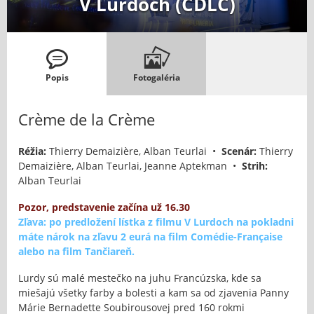
V Lurdoch (CDLC)
Popis
Fotogaléria
Crème de la Crème
Réžia:
Thierry Demaizière, Alban Teurlai •
Scenár:
Thierry
Demaizière, Alban Teurlai, Jeanne Aptekman •
Strih:
Alban Teurlai
Pozor, predstavenie začína už 16.30
Zľava: po predložení lístka z filmu V Lurdoch na pokladni
máte nárok na zľavu 2 eurá na film Comédie-Française
alebo na film Tančiareň.
Lurdy sú malé mestečko na juhu Francúzska, kde sa
miešajú všetky farby a bolesti a kam sa od zjavenia Panny
Márie Bernadette Soubirousovej pred 160 rokmi