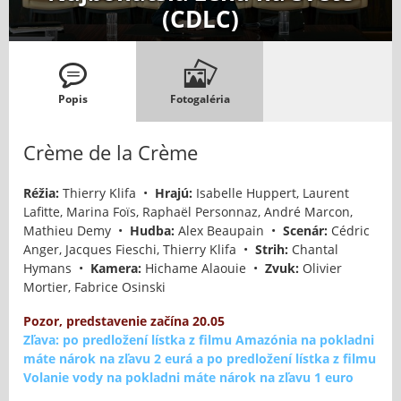
(CDLC)
Popis
Fotogaléria
Crème de la Crème
Réžia:
Thierry Klifa •
Hrajú:
Isabelle Huppert, Laurent
Lafitte, Marina Foïs, Raphaël Personnaz, André Marcon,
Mathieu Demy •
Hudba:
Alex Beaupain •
Scenár:
Cédric
Anger, Jacques Fieschi, Thierry Klifa •
Strih:
Chantal
Hymans •
Kamera:
Hichame Alaouie •
Zvuk:
Olivier
Mortier, Fabrice Osinski
Pozor, predstavenie začína 20.05
Zľava: po predložení lístka z filmu Amazónia na pokladni
máte nárok na zľavu 2 eurá a po predložení lístka z filmu
Volanie vody na pokladni máte nárok na zľavu 1 euro