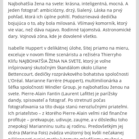
Najbohatšia žena na svete: krásna, inteligentná, mocná. A
jeden fotograf: ambiciózny, drzý, šialený. Láska na prvý
pohľad, ktorá ich úplne pohltí. Podozrievavá dedička
bojujúca o to, aby bola milovaná. Všímavý komorník, ktorý
vie viac, než dáva najavo. Rodinné tajomstvá. Astronomické
dary. Vojnová zóna, kde je dovolené všetko.
Isabelle Huppert v delikátnej úlohe, šitej priamo na mieru,
exceluje v novom filme scenáristu a režiséra Thierryho
Klifu NAJBOHATŠIA ŽENA NA SVETE, ktorý je voľne
inšpirovaný skutočným škandálom okolo Liliane
Bettencourt, dedičky rozprávkového bohatstva spoločnosti
L'Oréal. Marianne Farrère (Huppert), multimilionárka a
šéfka spoločnosti Windler Group, je najbohatšou ženou na
svete. Pierre-Alain Fantin (Laurent Lafitte) je parížsky
dandy, spisovateľ a fotograf. Po stretnutí počas
fotografovania sa títo dvaja stanú nerozlučnými priateľmi.
Ich priateľstvo – z ktorého Pierre-Alain veľmi rád finančne
profituje – prekvapuje, udivuje, zaujme, a v dôsledku toho
znepokojí Marianninu suitu aj rodinu. Predovšetkým jej
dcéra (Marina Fois) zvádza vnútorný boj kvôli nečakanej