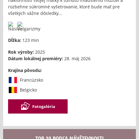
náklonnosti svojej matky k tomuto mladšiemu mužovi a
rozbehne súkromné vyšetrovanie, ktoré bude mať pre
všetkých vážne dôsledky...
Dĺžka:
123 min
Rok výroby:
2025
Dátum lokálnej premiéry:
28. máj 2026
Krajina pôvodu:
Francúzsko
Belgicko
Fotogaléria
TOP 10 PODĽA NÁVŠTEVNOSTI