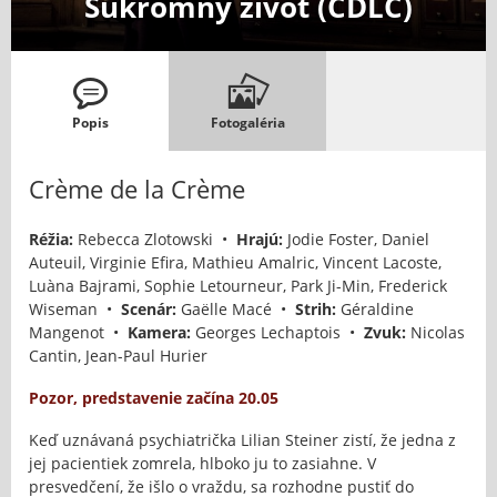
Súkromný život (CDLC)
Popis
Fotogaléria
Crème de la Crème
Réžia:
Rebecca Zlotowski •
Hrajú:
Jodie Foster, Daniel
Auteuil, Virginie Efira, Mathieu Amalric, Vincent Lacoste,
Luàna Bajrami, Sophie Letourneur, Park Ji-Min, Frederick
Wiseman •
Scenár:
Gaëlle Macé •
Strih:
Géraldine
Mangenot •
Kamera:
Georges Lechaptois •
Zvuk:
Nicolas
Cantin, Jean-Paul Hurier
Pozor, predstavenie začína 20.05
Keď uznávaná psychiatrička Lilian Steiner zistí, že jedna z
jej pacientiek zomrela, hlboko ju to zasiahne. V
presvedčení, že išlo o vraždu, sa rozhodne pustiť do