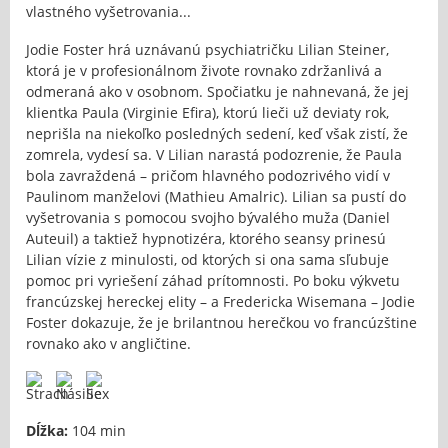
vlastného vyšetrovania...
Jodie Foster hrá uznávanú psychiatričku Lilian Steiner,
ktorá je v profesionálnom živote rovnako zdržanlivá a
odmeraná ako v osobnom. Spočiatku je nahnevaná, že jej
klientka Paula (Virginie Efira), ktorú lieči už deviaty rok,
neprišla na niekoľko posledných sedení, keď však zistí, že
zomrela, vydesí sa. V Lilian narastá podozrenie, že Paula
bola zavraždená – pričom hlavného podozrivého vidí v
Paulinom manželovi (Mathieu Amalric). Lilian sa pustí do
vyšetrovania s pomocou svojho bývalého muža (Daniel
Auteuil) a taktiež hypnotizéra, ktorého seansy prinesú
Lilian vízie z minulosti, od ktorých si ona sama sľubuje
pomoc pri vyriešení záhad prítomnosti. Po boku výkvetu
francúzskej hereckej elity – a Fredericka Wisemana – Jodie
Foster dokazuje, že je brilantnou herečkou vo francúzštine
rovnako ako v angličtine.
Dĺžka:
104 min