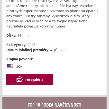
už ide o duchárske historky, krvavé sekačky alebo
ambiciózne remaky, nikto si nemôže byť istý. Po rokoch
bizarných experimentov a návratov na plátno sú opäť tu,
aby zbúrali všetky zábrany. Výsledkom je film, ktorý
prekračuje všetky hranice a za svojho najväčšieho
nepriateľa považuje korektný humor.
Dĺžka:
95 min
Rok výroby:
2026
Dátum lokálnej premiéry:
4. jún 2026
Krajina pôvodu:
USA
Fotogaléria
TOP 10 PODĽA NÁVŠTEVNOSTI