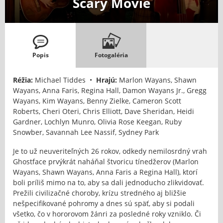
Scary Movie
Popis
Fotogaléria
Réžia:
Michael Tiddes •
Hrajú:
Marlon Wayans, Shawn
Wayans, Anna Faris, Regina Hall, Damon Wayans Jr., Gregg
Wayans, Kim Wayans, Benny Zielke, Cameron Scott
Roberts, Cheri Oteri, Chris Elliott, Dave Sheridan, Heidi
Gardner, Lochlyn Munro, Olivia Rose Keegan, Ruby
Snowber, Savannah Lee Nassif, Sydney Park
Je to už neuveriteľných 26 rokov, odkedy nemilosrdný vrah
Ghostface prvýkrát naháňal štvoricu tínedžerov (Marlon
Wayans, Shawn Wayans, Anna Faris a Regina Hall), ktorí
boli príliš mimo na to, aby sa dali jednoducho zlikvidovať.
Prežili civilizačné choroby, krízu stredného aj bližšie
nešpecifikované pohromy a dnes sú späť, aby si podali
všetko, čo v hororovom žánri za posledné roky vzniklo. Či