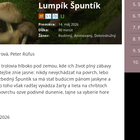
Lumpík Špuntík
5. 
6. 
2D
5.1
ČD
Premiéra:
14. máj 2026
7. 
Dĺžka:
80 minút
Žáner:
Rodinný, Animovaný, Dobrodružný
8. 
9. 
ová, Peter Rúfus
10.
trolovia hlboko pod zemou, kde ich život plný zábavy
itejšie znie jasne: nikdy nevychádzať na povrch, lebo
ezbedný Špuntík sa má stať budúcim pánom jaskyne a
o toho však radšej vyvádza žarty a lieta na chrbtoch
povrchu ozve podivné dunenie, tajne sa vyberie hore
 2026