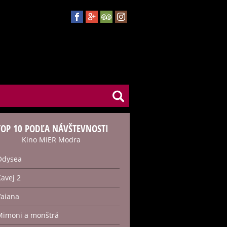
TOP 10 PODĽA NÁVŠTEVNOSTI
Kino MIER Modra
Odysea
Kavej 2
Vaiana
Mimoni a monštrá