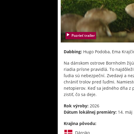
Pozrieť trailer
Dabbing:
Hugo Podoba, Ema Krajčír
Na dánskom ostrove Bornholm žijú 
riadia prísne pravidlá. To najdôlež
ľudia sú nebezpeční. Zvedavý a n
chrániť trolov pred ľuďmi. Namiest
netopierov. Keď sa jedného dňa z 
zistiť, čo sa deje.
Rok výroby:
2026
Dátum lokálnej premiéry:
14. máj
Krajina pôvodu:
Dánsko