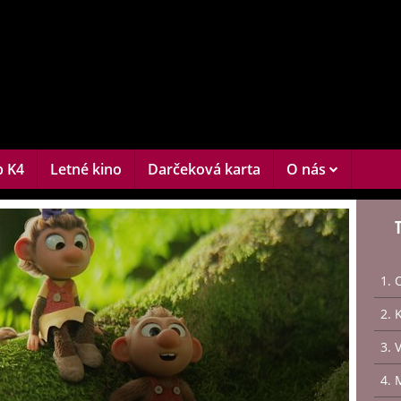
b K4
Letné kino
Darčeková karta
O nás
1. 
2. 
3. 
4. 