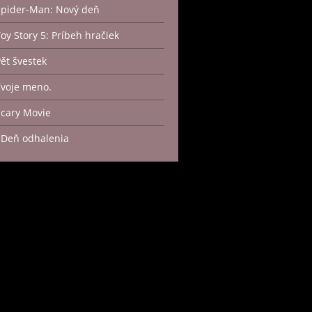
Spider-Man: Nový deň
Toy Story 5: Príbeh hračiek
Pět švestek
Tvoje meno.
Scary Movie
 Deň odhalenia