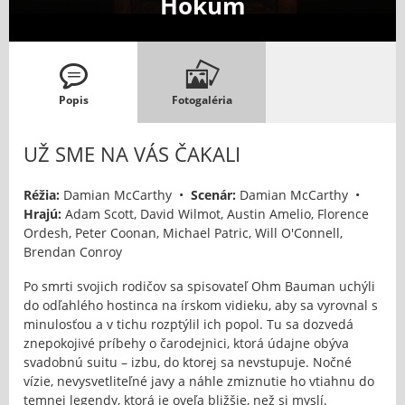
Hokum
Popis
Fotogaléria
UŽ SME NA VÁS ČAKALI
Réžia:
Damian McCarthy •
Scenár:
Damian McCarthy •
Hrajú:
Adam Scott, David Wilmot, Austin Amelio, Florence
Ordesh, Peter Coonan, Michael Patric, Will O'Connell,
Brendan Conroy
Po smrti svojich rodičov sa spisovateľ Ohm Bauman uchýli
do odľahlého hostinca na írskom vidieku, aby sa vyrovnal s
minulosťou a v tichu rozptýlil ich popol. Tu sa dozvedá
znepokojivé príbehy o čarodejnici, ktorá údajne obýva
svadobnú suitu – izbu, do ktorej sa nevstupuje. Nočné
vízie, nevysvetliteľné javy a náhle zmiznutie ho vtiahnu do
temnej legendy, ktorá je oveľa bližšie, než si myslí.