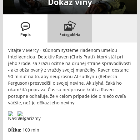
Dôkaz viny
Popis
Fotogaléria
Vitajte v Mercy - súdnom systéme riadenom umelou
inteligenciou. Detektív Raven (Chris Pratt), ktorý stál pri
jeho zrode, sa zrazu ocitne na druhej strane spravodlivosti
- ako obžalovaný z vraždy svojej manželky. Raven dostane
90 minút na to, aby neúprosnú AI sudkyňu (Rebecca
Ferguson) presvedčil o svojej nevine. Ak zlyhá, čaká ho
okamžitá poprava. Čas sa neúprosne kráti a Raven
postupne odhaľuje, že v celom prípade ide o niečo oveľa
väčšie, než je dôkaz jeho neviny.
Dĺžka:
100 min