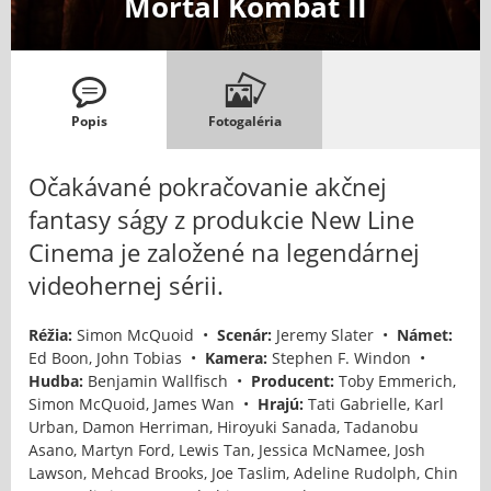
Mortal Kombat II
Popis
Fotogaléria
Očakávané pokračovanie akčnej
fantasy ságy z produkcie New Line
Cinema je založené na legendárnej
videohernej sérii.
Réžia:
Simon McQuoid •
Scenár:
Jeremy Slater •
Námet:
Ed Boon, John Tobias •
Kamera:
Stephen F. Windon •
Hudba:
Benjamin Wallfisch •
Producent:
Toby Emmerich,
Simon McQuoid, James Wan •
Hrajú:
Tati Gabrielle, Karl
Urban, Damon Herriman, Hiroyuki Sanada, Tadanobu
Asano, Martyn Ford, Lewis Tan, Jessica McNamee, Josh
Lawson, Mehcad Brooks, Joe Taslim, Adeline Rudolph, Chin