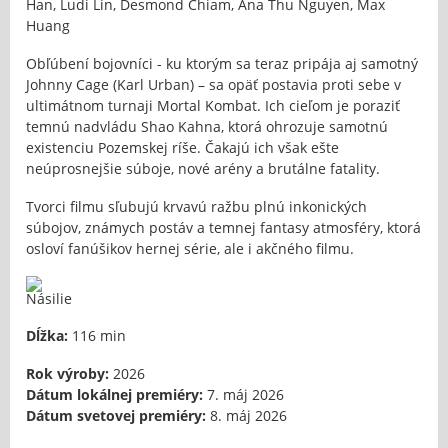
Han, Ludi Lin, Desmond Chiam, Ana Thu Nguyen, Max
Huang
Obľúbení bojovníci - ku ktorým sa teraz pripája aj samotný
Johnny Cage (Karl Urban) – sa opäť postavia proti sebe v
ultimátnom turnaji Mortal Kombat. Ich cieľom je poraziť
temnú nadvládu Shao Kahna, ktorá ohrozuje samotnú
existenciu Pozemskej ríše. Čakajú ich však ešte
neúprosnejšie súboje, nové arény a brutálne fatality.
Tvorci filmu sľubujú krvavú ražbu plnú inkonických
súbojov, známych postáv a temnej fantasy atmosféry, ktorá
osloví fanúšikov hernej série, ale i akčného filmu.
Dĺžka:
116 min
Rok výroby:
2026
Dátum lokálnej premiéry:
7. máj 2026
Dátum svetovej premiéry:
8. máj 2026