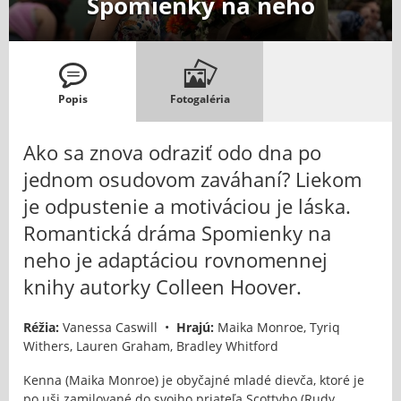
Spomienky na neho
Popis
Fotogaléria
Ako sa znova odraziť odo dna po
jednom osudovom zaváhaní? Liekom
je odpustenie a motiváciou je láska.
Romantická dráma Spomienky na
neho je adaptáciou rovnomennej
knihy autorky Colleen Hoover.
Réžia:
Vanessa Caswill •
Hrajú:
Maika Monroe, Tyriq
Withers, Lauren Graham, Bradley Whitford
Kenna (Maika Monroe) je obyčajné mladé dievča, ktoré je
po uši zamilované do svojho priateľa Scottyho (Rudy