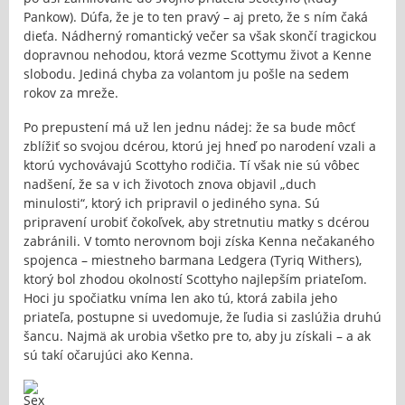
Pankow). Dúfa, že je to ten pravý – aj preto, že s ním čaká
dieťa. Nádherný romantický večer sa však skončí tragickou
dopravnou nehodou, ktorá vezme Scottymu život a Kenne
slobodu. Jediná chyba za volantom ju pošle na sedem
rokov za mreže.
Po prepustení má už len jednu nádej: že sa bude môcť
zblížiť so svojou dcérou, ktorú jej hneď po narodení vzali a
ktorú vychovávajú Scottyho rodičia. Tí však nie sú vôbec
nadšení, že sa v ich životoch znova objavil „duch
minulosti“, ktorý ich pripravil o jediného syna. Sú
pripravení urobiť čokoľvek, aby stretnutiu matky s dcérou
zabránili. V tomto nerovnom boji získa Kenna nečakaného
spojenca – miestneho barmana Ledgera (Tyriq Withers),
ktorý bol zhodou okolností Scottyho najlepším priateľom.
Hoci ju spočiatku vníma len ako tú, ktorá zabila jeho
priateľa, postupne si uvedomuje, že ľudia si zaslúžia druhú
šancu. Najmä ak urobia všetko pre to, aby ju získali – a ak
sú takí očarujúci ako Kenna.