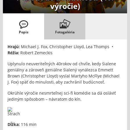
výročie)
Popis
Fotogaléria
Hrajú:
Michael J. Fox, Christopher Lloyd, Lea Thomps •
Réžia:
Robert Zemeckis
Uplynulo neuveriteľných 40rokov od chvíle, kedy šialene
geniálny a zároveň geniálne šialený vynálezca Emmett
Brown (Christopher Lloyd) vyslal Martyho McFlye (Michael
J. Fox) späť do minulosti, aby zachránil budúcnosť.
Okrúhle výročie nesmrteľnej sci-fi komédie sa dá osláviť
jediným spôsobom – návratom do kín.
Dĺžka:
116 min