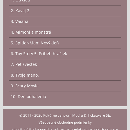
2. Kavej 2
3. Vaiana
4. Mimoni a monštrá
5. Spider-Man: Nový deň
6. Toy Story 5: Príbeh hračiek
7. Pět švestek
8. Tvoje meno.
9. Scary Movie
10. Deň odhalenia
© 2011 - 2026 Kultúrne centrum Modra & Ticketware SE.
Všeobecné obchodné podmienky
Kino MIER Modra používa
softvér na predaj vstupeniek Ticketware
.