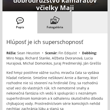
dobrodružstvo kamarátov
včielky Maji
Popis
Fotogaléria
Hlúposť je ich superschopnosť
Réžia:
Sean Heuston •
Scenár:
Fin Edquist •
Dabbing:
Miro Noga, Richard Stanke, Alžbeta Dvoranová, Lucia
Hurajová, Michal Domonkos, Juraj Predmerský, Ján Greššo
Keď hmyz postihne vážne sucho, mravčia čata sa vydáva
hľadať riešenie. Smiešne nešikovní Arnie a Barney, ktorí
rozhodne nie sú stvorení na hrdinské činy, sa rozhodnú
vziať veci do vlastných rúk. Ich nemotorné snahy a
nekonečná fantázia ich vedú k spolupráci s neznámym
superhrdinom komárom a k odhaleniu skutočného dôvodu
chýbajúcej vody. Prostredníctvom série komických nehôd
nechtiac zachránia lúku a stanú sa