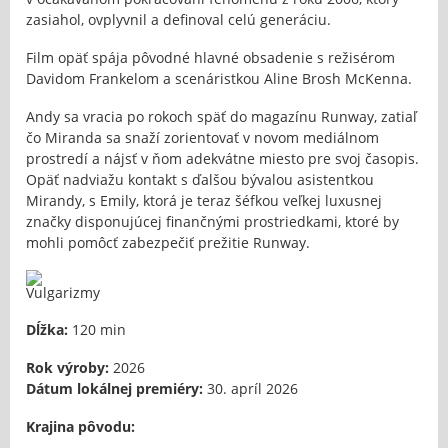
zasiahol, ovplyvnil a definoval celú generáciu.
Film opäť spája pôvodné hlavné obsadenie s režisérom
Davidom Frankelom a scenáristkou Aline Brosh McKenna.
Andy sa vracia po rokoch späť do magazínu Runway, zatiaľ
čo Miranda sa snaží zorientovať v novom mediálnom
prostredí a nájsť v ňom adekvátne miesto pre svoj časopis.
Opäť nadviažu kontakt s ďalšou bývalou asistentkou
Mirandy, s Emily, ktorá je teraz šéfkou veľkej luxusnej
značky disponujúcej finančnými prostriedkami, ktoré by
mohli pomôcť zabezpečiť prežitie Runway.
Dĺžka:
120 min
Rok výroby:
2026
Dátum lokálnej premiéry:
30. apríl 2026
Krajina pôvodu: