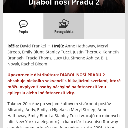
Diabol nosí Pradu 2
Popis
Fotogaléria
Réžia:
David Frankel •
Hrajú:
Anne Hathaway, Meryl
Streep, Emily Blunt, Stanley Tucci, Justin Theroux, Kenneth
Branagh, Tracie Thoms, Lucy Liu, Simone Ashley, B. J.
Novak, Rachel Bloom
Upozornenie distribútora: DIABOL NOSÍ PRADU 2
obsahuje niekoľko sekvencií s blikajúcimi svetlami, ktoré
môžu ovplyvniť osoby náchylné na fotosenzitívnu
epilepsiu alebo iné fotosenzitivity.
Takmer 20 rokov po svojom kultovom stvárnení postáv
Mirandy, Andy, Emily a Nigela sa Meryl Streep, Anne
Hathaway, Emily Blunt a Stanley Tucci vracajú do módnych
ulíc New Yorku a elegantných kancelárií časopisu Runway
v očakávanom pokračovaní fenoménu z roku 2006, ktorý