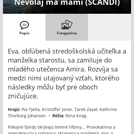
Nevolaj ma mami (SCANDI)
Popis
Fotogaléria
Eva, obľúbená stredoškolská učiteľka a
manželka starostu, sa zamiluje do
mladého utečenca Amira. Rozvíja sa
medzi nimi utajovaný vzťah, ktorého
následky môžu byť pre oboch
zničujúce.
Hrajú:
Pia Tjelta, Kristoffer Joner, Tarek Zayat, Kathrine
Thorborg Johansen •
Réžia:
Nina Knag
Pokojné fjordy skrývajú temné hlbiny... Provokatívna a
znepokojujúca romanca, skúmajúca privilégiá, moc a