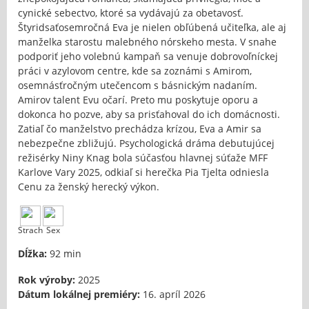
cynické sebectvo, ktoré sa vydávajú za obetavosť.
Štyridsaťosemročná Eva je nielen obľúbená učiteľka, ale aj
manželka starostu malebného nórskeho mesta. V snahe
podporiť jeho volebnú kampaň sa venuje dobrovoľníckej
práci v azylovom centre, kde sa zoznámi s Amirom,
osemnásťročným utečencom s básnickým nadaním.
Amirov talent Evu očarí. Preto mu poskytuje oporu a
dokonca ho pozve, aby sa prisťahoval do ich domácnosti.
Zatiaľ čo manželstvo prechádza krízou, Eva a Amir sa
nebezpečne zbližujú. Psychologická dráma debutujúcej
režisérky Niny Knag bola súčasťou hlavnej súťaže MFF
Karlove Vary 2025, odkiaľ si herečka Pia Tjelta odniesla
Cenu za ženský herecký výkon.
Strach
Sex
Dĺžka:
92 min
Rok výroby:
2025
Dátum lokálnej premiéry:
16. apríl 2026