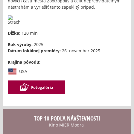
nových častí mesta Zootropolis a čeliť nepredvídateľným
nástrahám a vyriešiť tento zapeklitý prípad.
Dĺžka:
120 min
Rok výroby:
2025
Dátum lokálnej premiéry:
26. november 2025
Krajina pôvodu:
USA
Fotogaléria
TOP 10 PODĽA NÁVŠTEVNOSTI
Kino MIER Modra