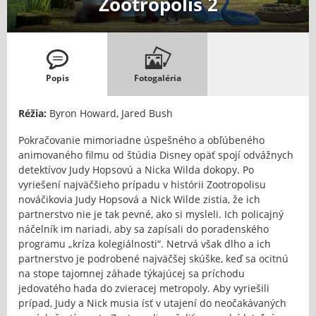
Zootropolis 2
Popis
Fotogaléria
Réžia:
Byron Howard, Jared Bush
Pokračovanie mimoriadne úspešného a obľúbeného
animovaného filmu od štúdia Disney opäť spojí odvážnych
detektívov Judy Hopsovú a Nicka Wilda dokopy. Po
vyriešení najväčšieho prípadu v histórii Zootropolisu
nováčikovia Judy Hopsová a Nick Wilde zistia, že ich
partnerstvo nie je tak pevné, ako si mysleli. Ich policajný
náčelník im nariadi, aby sa zapísali do poradenského
programu „kríza kolegiálnosti“. Netrvá však dlho a ich
partnerstvo je podrobené najväčšej skúške, keď sa ocitnú
na stope tajomnej záhade týkajúcej sa príchodu
jedovatého hada do zvieracej metropoly. Aby vyriešili
prípad, Judy a Nick musia ísť v utajení do neočakávaných