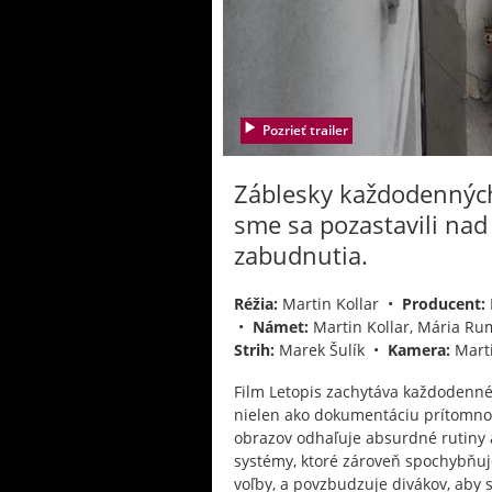
Pozrieť trailer
Záblesky každodenných
sme sa pozastavili nad
zabudnutia.
Réžia:
Martin Kollar •
Producent:
•
Námet:
Martin Kollar, Mária R
Strih:
Marek Šulík •
Kamera:
Marti
Film Letopis zachytáva každodenné p
nielen ako dokumentáciu prítomnost
obrazov odhaľuje absurdné rutiny a
systémy, ktoré zároveň spochybňuj
voľby, a povzbudzuje divákov, aby s