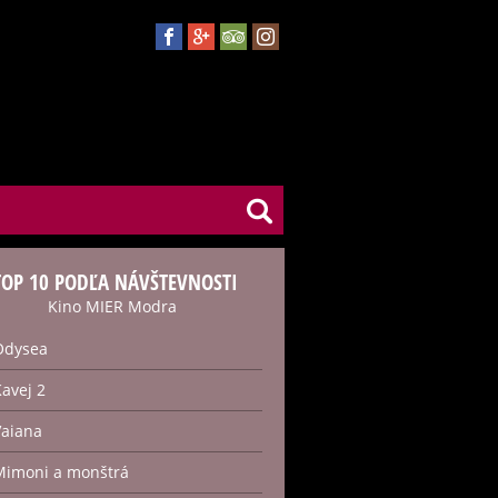
TOP 10 PODĽA NÁVŠTEVNOSTI
Kino MIER Modra
Odysea
Kavej 2
Vaiana
Mimoni a monštrá