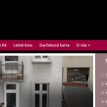
b K4
Letné kino
Darčeková karta
O nás
1. 
2. 
3. 
4. 