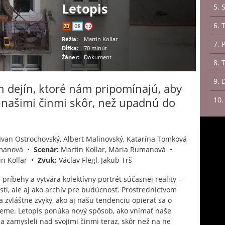
Letopis
5. 
6. 
2D
OR
12
Réžia:
Martin Kollar
7. 
Dĺžka:
70 minút
Žáner:
Dokument
8. 
9. 
 dejín, ktoré nám pripomínajú, aby
 našimi činmi skôr, než upadnú do
10.
Ivan Ostrochovský, Albert Malinovský, Katarína Tomková
umanová •
Scenár:
Martin Kollar, Mária Rumanová •
n Kollar •
Zvuk:
Václav Flegl, Jakub Trš
ríbehy a vytvára kolektívny portrét súčasnej reality –
i, ale aj ako archív pre budúcnosť. Prostredníctvom
 zvláštne zvyky, ako aj našu tendenciu opierať sa o
eme. Letopis ponúka nový spôsob, ako vnímať naše
a zamysleli nad svojimi činmi teraz, skôr než na ne