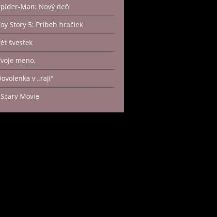
Spider-Man: Nový deň
Toy Story 5: Príbeh hračiek
Pět švestek
Tvoje meno.
Dovolenka v „raji“
 Scary Movie