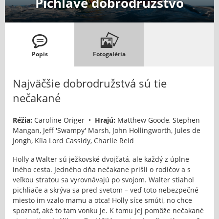
Pichľavé dobrodružstvo
Popis
Fotogaléria
Najväčšie dobrodružstvá sú tie
nečakané
Réžia:
Caroline Origer •
Hrajú:
Matthew Goode, Stephen
Mangan, Jeff 'Swampy' Marsh, John Hollingworth, Jules de
Jongh, Kíla Lord Cassidy, Charlie Reid
Holly a Walter sú ježkovské dvojčatá, ale každý z úplne
iného cesta. Jedného dňa nečakane prišli o rodičov a s
veľkou stratou sa vyrovnávajú po svojom. Walter stiahol
pichliače a skrýva sa pred svetom – veď toto nebezpečné
miesto im vzalo mamu a otca! Holly síce smúti, no chce
spoznať, aké to tam vonku je. K tomu jej pomôže nečakané