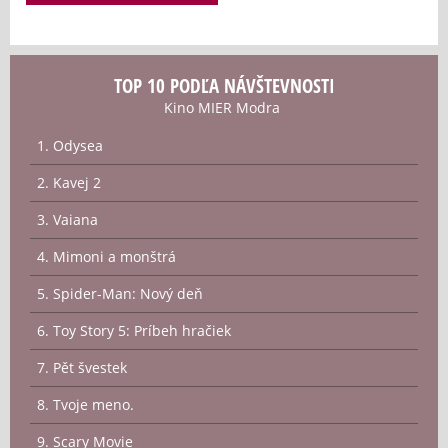
TOP 10 PODĽA NÁVŠTEVNOSTI
Kino MIER Modra
1. Odysea
2. Kavej 2
3. Vaiana
4. Mimoni a monštrá
5. Spider-Man: Nový deň
6. Toy Story 5: Príbeh hračiek
7. Pět švestek
8. Tvoje meno.
9. Scary Movie