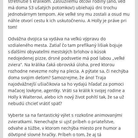
stretnutie s králikom. Zaslúžilému otcovi rodiny (áno, veď
má doma 53 ušatých potomkov!) ubiehajú dni trochu
jednotvárnym tempom. Ale veľké sny mu zostali a osud mu
náhle otvorí cestu k ich uskutočneniu. A Holly je práve pri
tom!
Odvážna dvojica sa vydáva na veľkú výpravu do
vzdialeného mesta. Zatiaľ čo tam prefíkaný lišiak bojuje
s ďalšími obyvateľmi mestských brlohov o kúsok
nedojedenej pizze, drsné podsvetie má pod labou „veľké
zviera“. Na králika čaká obrovská úloha, pred ktorou
rozhodne nevezme nohy na plecia. A pýtate sa, či nechýba
doma svojim deťom? Samozrejme, že áno! Traja
najodvážnejší ušiačikovia sa ho vydajú hľadať za pomoci
mačacej lovkyne, agentky. Vráti sa králik k svojej rodine a
Holly k Walterovi, alebo ich nový život pohltí tak, že sa už
nebudú chcieť vrátiť späť?
Vyberte sa na fantastický výlet s rozkošne animovanými
zvieratkami. Nenechajte si ujsť príbeh o priateľstve,
odvahe a túžbe, v ktorom nechýba miesto pre humor a
dôvtipné slovné hračky. Príbeh o tom, že aj tá