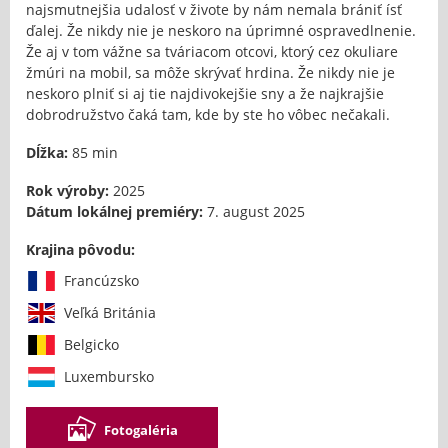
najsmutnejšia udalosť v živote by nám nemala brániť ísť
ďalej. Že nikdy nie je neskoro na úprimné ospravedlnenie.
Že aj v tom vážne sa tváriacom otcovi, ktorý cez okuliare
žmúri na mobil, sa môže skrývať hrdina. Že nikdy nie je
neskoro plniť si aj tie najdivokejšie sny a že najkrajšie
dobrodružstvo čaká tam, kde by ste ho vôbec nečakali.
Dĺžka:
85 min
Rok výroby:
2025
Dátum lokálnej premiéry:
7. august 2025
Krajina pôvodu:
Francúzsko
Veľká Británia
Belgicko
Luxembursko
Fotogaléria