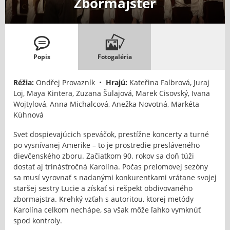
Zbormajster
Popis
Fotogaléria
Réžia:
Ondřej Provazník •
Hrajú:
Kateřina Falbrová, Juraj
Loj, Maya Kintera, Zuzana Šulajová, Marek Cisovský, Ivana
Wojtylová, Anna Michalcová, Anežka Novotná, Markéta
Kühnová
Svet dospievajúcich speváčok, prestížne koncerty a turné
po vysnívanej Amerike – to je prostredie presláveného
dievčenského zboru. Začiatkom 90. rokov sa doň túži
dostať aj trinásťročná Karolína. Počas prelomovej sezóny
sa musí vyrovnať s nadanými konkurentkami vrátane svojej
staršej sestry Lucie a získať si rešpekt obdivovaného
zbormajstra. Krehký vzťah s autoritou, ktorej metódy
Karolína celkom nechápe, sa však môže ľahko vymknúť
spod kontroly.