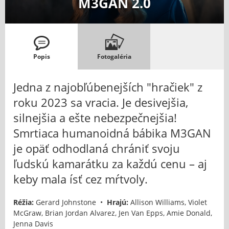
M3GAN 2.0
Popis
Fotogaléria
Jedna z najobľúbenejších "hračiek" z
roku 2023 sa vracia. Je desivejšia,
silnejšia a ešte nebezpečnejšia!
Smrtiaca humanoidná bábika M3GAN
je opäť odhodlaná chrániť svoju
ľudskú kamarátku za každú cenu – aj
keby mala ísť cez mŕtvoly.
Réžia:
Gerard Johnstone •
Hrajú:
Allison Williams, Violet
McGraw, Brian Jordan Alvarez, Jen Van Epps, Amie Donald,
Jenna Davis