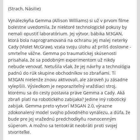
(Strach, Násilie)
Vynálezkyňa Gemma (Allison Williams) si už v prvom filme
bolestne uvedomila, že niektoré technologické pokusy by
nemali opustiť laboratórium. Jej výtvor, bábika M3GAN,
ktorá bola naprogramovaná na ochranu jej malej neterky
Cady (Violet McGraw), vzala svoju úlohu až príliš doslovne -
smrteľne vážne. Gemma po traumatickej skúsenosti
prisahala, že sa podobným experimentom už nikdy
nebude venovať. Netušila však, že jej návrhy a technológia
padnú do rúk skupine obchodníkov so zbraňami. Tí
M3GAN nielenže znovu aktivovali, ale zároveň ju zásadne
vylepšili. Výsledkom je neporaziteľný vraždiaci stroj,
ktorému sa do cesty postavia práve Gemma a Cady. Aká
zbraň platí na robotického zabijaka? Jedine iný robotický
zabijak. Gemma preto vytvorí M3GAN 2.0, výrazne
zdokonalený model svojho pôvodného vynálezu, a dúfa, že
bude pre jej vražednú predchodkyňu rovnocenným
súperom. A možno sa tentokrát neobráti proti svojej
stvoriteľke.