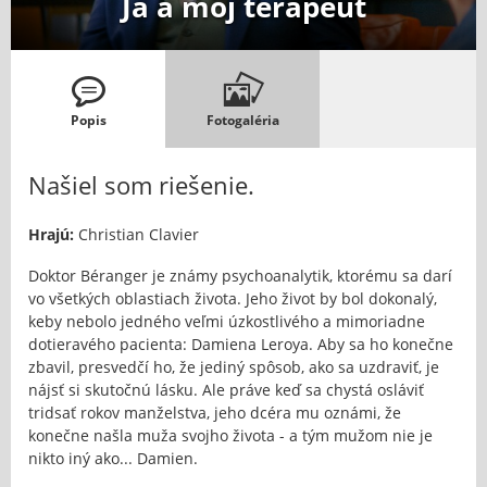
Ja a môj terapeut
Popis
Fotogaléria
Našiel som riešenie.
Hrajú:
Christian Clavier
Doktor Béranger je známy psychoanalytik, ktorému sa darí
vo všetkých oblastiach života. Jeho život by bol dokonalý,
keby nebolo jedného veľmi úzkostlivého a mimoriadne
dotieravého pacienta: Damiena Leroya. Aby sa ho konečne
zbavil, presvedčí ho, že jediný spôsob, ako sa uzdraviť, je
nájsť si skutočnú lásku. Ale práve keď sa chystá osláviť
tridsať rokov manželstva, jeho dcéra mu oznámi, že
konečne našla muža svojho života - a tým mužom nie je
nikto iný ako... Damien.