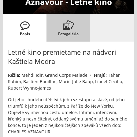
Aznavour - Letné kino
Popis
Fotogaléria
Letné kino premietame na nádvori
Kaštiela Modra
Réžia:
Mehdi Idir, Grand Corps Malade •
Hrajú:
Tahar
Rahim, Bastien Bouillon, Marie-Julie Baup, Lionel Cecilio,
Rupert Wynne-James
Od jeho chudého dětství k jeho vzestupu a slávě, od jeho
triumfů k jeho neúspěchům, z Paříže do New Yorku.
Objevte výjimečnou cestu umělce. Intimní, intenzivní,
křehký a nezničitelný, oddaný svému umění až do samého
konce, to je jeden z nejikoničtějších zpěváků všech dob:
CHARLES AZNAVOUR.